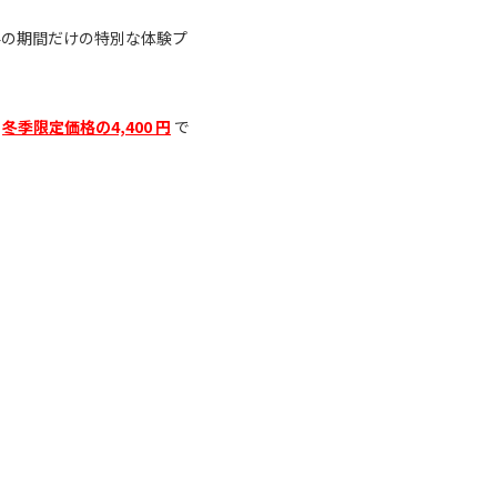
！冬の期間だけの特別な体験プ
、
冬季限定価格の4,400 円
で